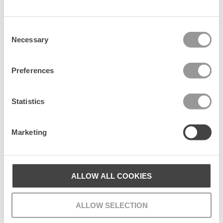
k
Tillverkare
a
n
Consent
d
Necessary
Selection
ö
l
j
Preferences
a
Senest set
s
Statistics
Marketing
ALLOW ALL COOKIES
ALLOW SELECTION
Deery Zoe Belt