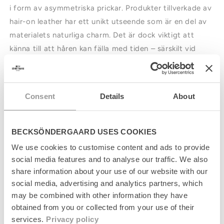
i form av asymmetriska prickar. Produkter tillverkade av
hair-on leather har ett unikt utseende som är en del av
materialets naturliga charm. Det är dock viktigt att
känna till att håren kan fälla med tiden – särskilt vid
friktion mot kläder eller andra ytor. Detta är en naturlig
egenskap hos materialet och inte ett produktfel.
Consent
Details
About
I
n
BECKSÖNDERGAARD USES COOKIES
n
Produktinformation
We use cookies to customise content and ads to provide
e
h
social media features and to analyse our traffic. We also
Storleksguide
å
share information about your use of our website with our
l
social media, advertising and analytics partners, which
Leverans
l
may be combined with other information they have
s
obtained from you or collected from your use of their
o
Returer
m
services.
Privacy policy