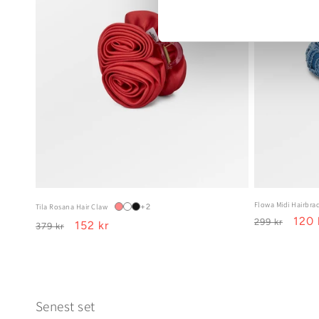
Flowa Midi Hairbra
Tila Rosana Hair Claw
+2
Ordinarie
Förs
120 
299 kr
Ordinarie
Försäljningspris
152 kr
379 kr
pris
pris
Senest set