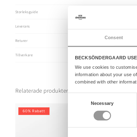
n
n
Storleksguide
e
h
Leverans
å
l
Consent
Returer
l
s
Tillverkare
BECKSÖNDERGAARD USE
o
m
We use cookies to customise 
k
information about your use of
a
combined with other informat
n
Relaterade produkter
d
Consent
ö
Necessary
Selection
l
60% Rabatt
60% Rabat
j
a
s